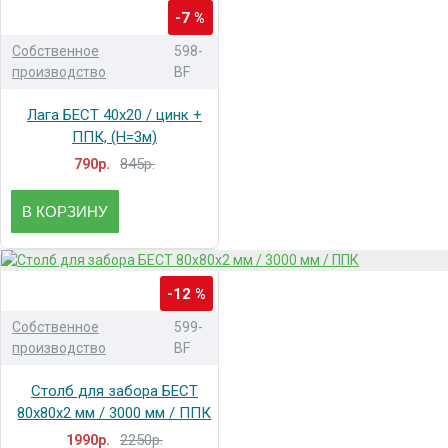
-7 %
Собственное
598-
производство
BF
Лага БЕСТ 40x20 / цинк +
ППК, (H=3м)
845р.
790р.
В КОРЗИНУ
-12 %
Собственное
599-
производство
BF
Столб для забора БЕСТ
80x80x2 мм / 3000 мм / ППК
2250р.
1990р.