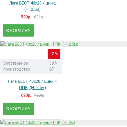
Лага БЕСТ 40x20 / цинк,
(H=2.5м)
631р.
590р.
В КОРЗИНУ
-7 %
Собственное
597-
производство
BF
Лага БЕСТ 40x20 / цинк +
ППК, (H=2.5м)
738р.
690р.
В КОРЗИНУ