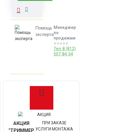
Менеджер
Помощь
по
эксперта
продажам
⭐️⭐️⭐️⭐️⭐️
Тел: 8 (812)
507-84-54
АКЦИЯ
ПРИ ЗАКАЗЕ
УСЛУГИ МОНТАЖА
"ТРИММЕР