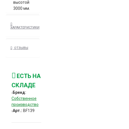
высотой
3000 мм.
Данный
столб
ХАРАКТЕРИСТИКИ
используется
для
различных
ОТЗЫВЫ
комплектов
заборов -
из 3D
секций
GITTER из
ЕСТЬ НА
штакетника
СКЛАДЕ
и забора
из
Бренд:
профнастила.
Собственное
Монтаж
производство
столба в
Арт.:
BF139
грунт
производится
одним из