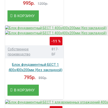
995р.
1200р.
В КОРЗИНУ
-11 %
Собственное
817-
производство
BF
Блок фундаментный БЕСТ 1
400х400х200мм (без закладной)
795р.
890р.
В КОРЗИНУ