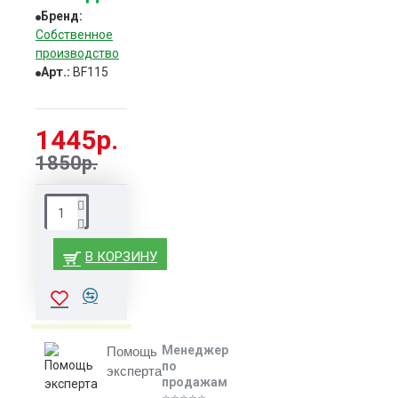
4 шт.
Бренд:
Собственное
Гарантия
производство
5 лет.
Арт.:
BF115
1445р.
1850р.
В КОРЗИНУ
Менеджер
Помощь
по
эксперта
продажам