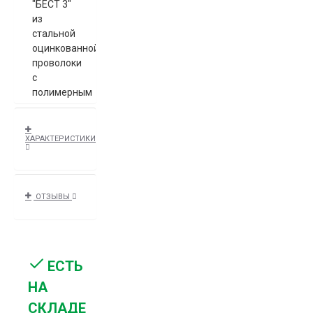
"БЕСТ 3"
из
стальной
оцинкованной
проволоки
с
полимерным
покрытием
ППК.
ХАРАКТЕРИСТИКИ
Диаметр
прутка 3
мм
(допустимое
ОТЗЫВЫ
отклонение
+/-0,2мм).
Высота -
2000 мм.
ЕСТЬ
Ребра
жесткости
НА
сетки в
СКЛАДЕ
количестве