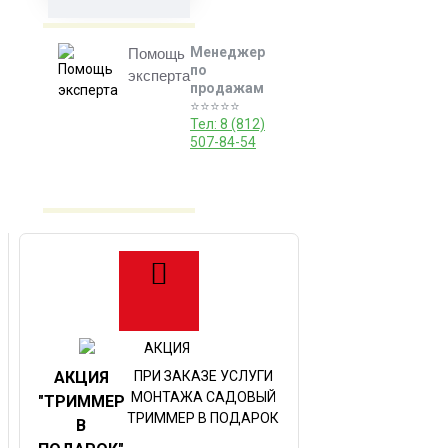
Менеджер
Помощь
по
эксперта
продажам
⭐️⭐️⭐️⭐️⭐️
Тел: 8 (812)
507-84-54
АКЦИЯ
ПРИ ЗАКАЗЕ УСЛУГИ
МОНТАЖА САДОВЫЙ
"ТРИММЕР
ТРИММЕР В ПОДАРОК
В