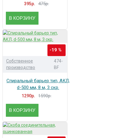
475р.
395р.
В КОРЗИНУ
-19 %
Собственное
474-
производство
BF
Спиральный барьер тип, АКЛ,
d-500 мм, 8 м, 3 скр.
1590р.
1290р.
В КОРЗИНУ