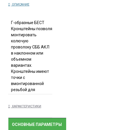
ОПИСАНИЕ
Г-образные БЕСТ
Кронштейны позволяют
монтировать
колючую
проволоку СББ АКЛ
в наклонном или
объемном
вариантах.
Кронштейны имеют
точки с
вмонтированной
резьбой для
монтажа
фиксирующих
ХАРАКТЕРИСТИКИ
накладок.
Высота: 380 мм.
Длина: 470 мм.
ОСНОВНЫЕ ПАРАМЕТРЫ