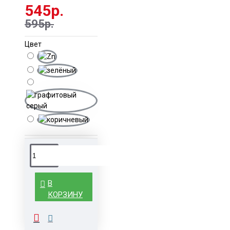
545р.
595р.
Цвет
В
КОРЗИНУ