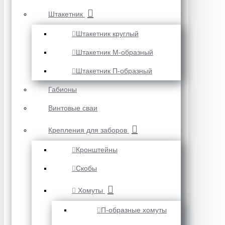
Штакетник
Штакетник круглый
Штакетник М-образный
Штакетник П-образный
Габионы
Винтовые сваи
Крепления для заборов
Кронштейны
Скобы
Хомуты
П-образные хомуты