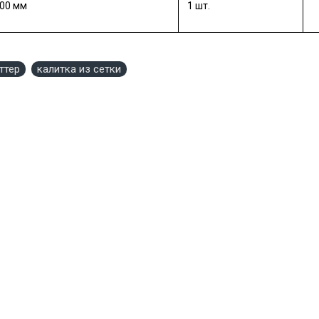
000 мм
1 шт.
ттер
калитка из сетки