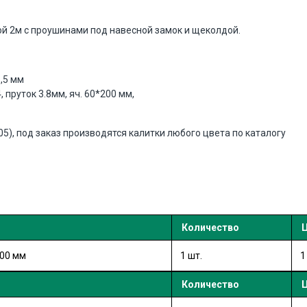
й 2м с проушинами под навесной замок и щеколдой.
,5 мм
 пруток 3.8мм, яч. 60*200 мм,
5), под заказ производятся калитки любого цвета по каталогу
Количество
Ц
000 мм
1 шт.
1
Количество
Ц