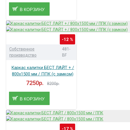
В КОРЗИНУ
-12 %
Собственное
481-
производство
BF
Каркас калитки БЕСТ ЛАЙТ + /
800x1500 мм / ППК (с замком)
7250р.
8200р.
В КОРЗИНУ
-17 %