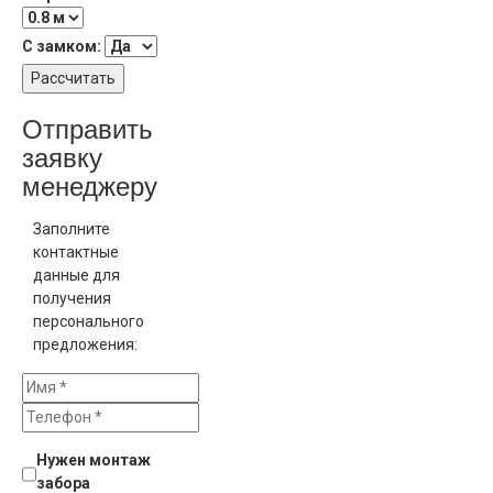
сделать
живой
С замком:
изгородью,
Рассчитать
просто
посадив
Отправить
под ним
заявку
вьющееся
растение,
менеджеру
которое
в
Заполните
последствии
контактные
сможет
данные для
расти
получения
прямо по
персонального
заборным
предложения:
секциям
обвивая
прутки
ограждения.
Нужен монтаж
забора